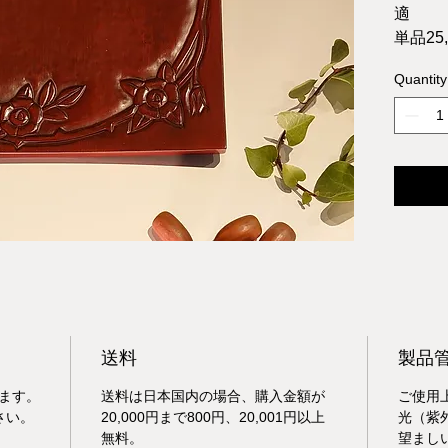
適
単品25,
鎌思堂
Quantity
送料
製品
ます。
送料は日本国内の場合、購入金額が
ご使用
さい。
20,000円まで800円、20,001円以上
光（紫
無料。
望まし