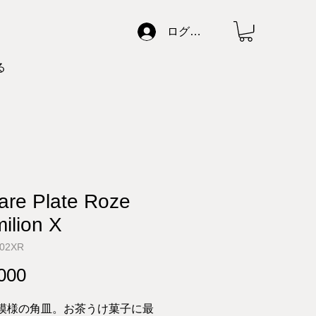
ログイン
る
are Plate Roze
ilion X
002XR
Price
000
模様の角皿。お茶うけ菓子に最