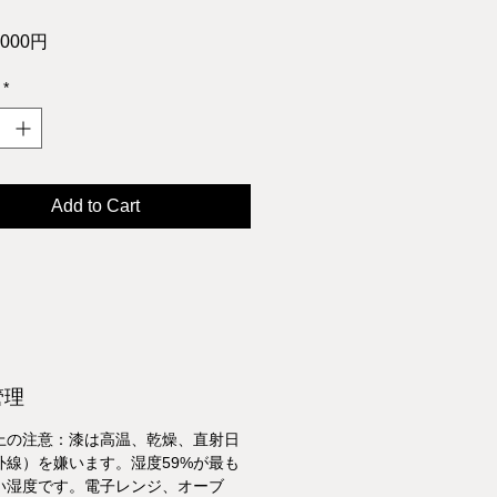
000円
 矢沢光弘 作
*
Add to Cart
管理
上の注意：漆は高温、乾燥、直射日
外線）を嫌います。湿度59%が最も
い湿度です。電子レンジ、オーブ