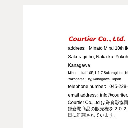
address: Minato Mirai 10th fl
Sakuragicho, Naka-ku, Yokoh
Kanagawa
Minatomirai 10F, 1-1-7 Sakuragicho, 
Yokohama City, Kanagawa. Japan
telephone number: 045-228
email address:
info@courtier.
Courtier Co.,Ltd は鎌
鎌倉彫商品の販売権を２０２
日に許諾されています。